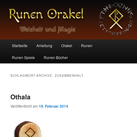
Die magischen Zeichen der Germanen
Runen Orakel
Hauptmenü
Startseite
Anleitung
Orakel
Runen
Zum
Zum
Runen Spiele
Runen Bücher
Inhalt
sekundären
wechseln
Inhalt
SCHLAGWORT-ARCHIVE:
ZUSAMMENHALT
wechseln
Othala
Veröffentlicht am
19. Februar 2014