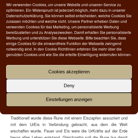
Wir verwenden Cookies, um unsere Website und unseren Service zu
optimieren. Ein Widerspruch ist jederzeit möglich, mehr dazu in unserer
Datenschutzerklärung. Sie können selbst entscheiden, welche Cookies Sie
zulassen möchten und welche nicht. Unsere Partner erheben Daten und
verwenden Cookies für das Marketing, um personalisierte Werbung
bereitzustellen und zu Analysezwecken. Damit erhalten Sie personalisierte
Werbung und unterstützen Sie diese Webseite. Bitte beachten Sie, dass
einige Cookies für die einwandfreie Funktion der Webseite zwingend
Isa ist die elfte Rune des älteren Futhark und beinhaltet die
notwendig sind. In den Cookie Richtlinien erfahren Sie mehr über die
zielgerichteten Kräfte der Ruhe, Isolation und Konzentration. So
genutzten Cookies und wie Sie die erteilte Einwilligung widerrufen können.
versinnbildlicht sie die Macht der Stille und die Macht des Egos.
Sie kann aber auch emotionale Kälte und eine erstarrte
Gefühlswelt bedeuten.
Cookies akzeptieren
Rune
Buchstabe
Gottheit
Element
Symbolik
Deny
ᛁ
I
Riesen
Wasser
Eiszapfen
Einstellungen anzeigen
(Eis)
Traditionell wurde diese Rune mit einem Eiszapfen assoziiert und
mit dem UrEis in Verbindung gebracht, aus dem die Welt
erschaffen wurde. Feuer und Eis ware die UrKräfte auf der Erde
bevor alles Leben entstand. Gleichzeitig soll die Rune Isa damit