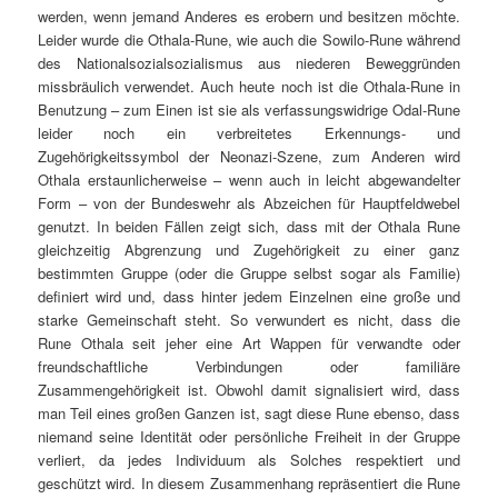
werden, wenn jemand Anderes es erobern und besitzen möchte.
Leider wurde die Othala-Rune, wie auch die Sowilo-Rune während
des Nationalsozialsozialismus aus niederen Beweggründen
missbräulich verwendet. Auch heute noch ist die Othala-Rune in
Benutzung – zum Einen ist sie als verfassungswidrige Odal-Rune
leider noch ein verbreitetes Erkennungs- und
Zugehörigkeitssymbol der Neonazi-Szene, zum Anderen wird
Othala erstaunlicherweise – wenn auch in leicht abgewandelter
Form – von der Bundeswehr als Abzeichen für Hauptfeldwebel
genutzt. In beiden Fällen zeigt sich, dass mit der Othala Rune
gleichzeitig Abgrenzung und Zugehörigkeit zu einer ganz
bestimmten Gruppe (oder die Gruppe selbst sogar als Familie)
definiert wird und, dass hinter jedem Einzelnen eine große und
starke Gemeinschaft steht. So verwundert es nicht, dass die
Rune Othala seit jeher eine Art Wappen für verwandte oder
freundschaftliche Verbindungen oder familiäre
Zusammengehörigkeit ist. Obwohl damit signalisiert wird, dass
man Teil eines großen Ganzen ist, sagt diese Rune ebenso, dass
niemand seine Identität oder persönliche Freiheit in der Gruppe
verliert, da jedes Individuum als Solches respektiert und
geschützt wird. In diesem Zusammenhang repräsentiert die Rune