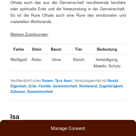
Othala auch das aus der Gemeinschaft resultierende familiäre
oder spirituelle Erde und die Verwurzelung in der Gemeinschaft.
So ist die Rune Othale auch eine Rune des emotionalen und
materiellen Wohlstands.
Weitere Zuordnungen
:
Farbe
Stein
Baum
Tier
Bedeutung
Weißgold
Rubin
Ulme
Storch
Verteidigung,
Abwehr, Schutz
Veröffentlicht unter
Runen
,
Tyrs Aeet
|
Verschlagwortet mit
Besitz
,
Eigentum
,
Erbe
,
Familie
,
Gemeinschaft
,
Wohlstand
,
Zugehörigkeit
,
Zuhause
,
Zusammenhalt
Isa
Veröffentlicht am
26. Dezember 2013
Manage Consent