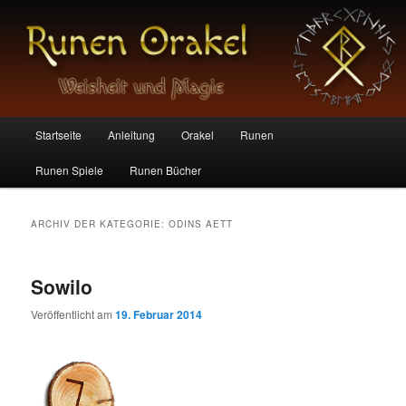
Die magischen Zeichen der Germanen
Runen Orakel
Hauptmenü
Startseite
Anleitung
Orakel
Runen
Zum
Zum
Runen Spiele
Runen Bücher
Inhalt
sekundären
wechseln
Inhalt
ARCHIV DER KATEGORIE:
ODINS AETT
wechseln
Sowilo
Veröffentlicht am
19. Februar 2014