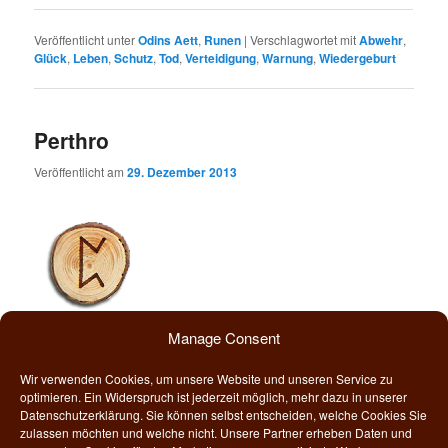
Veröffentlicht unter
Odins Aett
,
Runen
|
Verschlagwortet mit
Abwehr
,
Glück
,
Leben
,
Schutz
,
Tod
,
Verteidigung
,
Warnung
,
Wiedergeburt
Perthro
Veröffentlicht am
29. Dezember 2013
Manage Consent
Perthro ist die vierzehnte Rune des älteren Futhark und steht mit
den weiblichen Kräften der Geburt & Weissagung, als auch den
Wir verwenden Cookies, um unsere Website und unseren Service zu
Völven in Verbindung. Die Rune Perthro versinnbildlicht nicht nur
optimieren. Ein Widerspruch ist jederzeit möglich, mehr dazu in unserer
schöpferische Aspekte, sondern auch Geborgenheit und
Datenschutzerklärung. Sie können selbst entscheiden, welche Cookies Sie
zulassen möchten und welche nicht. Unsere Partner erheben Daten und
Feinfühligkeit auf allen Ebenen.