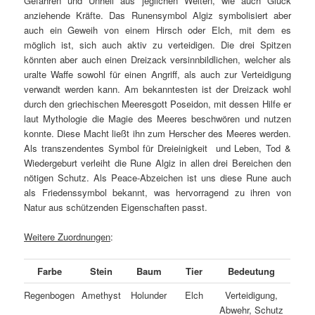
Gefahren und Unheil aus jeglichen Welten, wie auch Glück
anziehende Kräfte. Das Runensymbol Algiz symbolisiert aber
auch ein Geweih von einem Hirsch oder Elch, mit dem es
möglich ist, sich auch aktiv zu verteidigen. Die drei Spitzen
könnten aber auch einen Dreizack versinnbildlichen, welcher als
uralte Waffe sowohl für einen Angriff, als auch zur Verteidigung
verwandt werden kann. Am bekanntesten ist der Dreizack wohl
durch den griechischen Meeresgott Poseidon, mit dessen Hilfe er
laut Mythologie die Magie des Meeres beschwören und nutzen
konnte. Diese Macht ließt ihn zum Herscher des Meeres werden.
Als transzendentes Symbol für Dreieinigkeit und Leben, Tod &
Wiedergeburt verleiht die Rune Algiz in allen drei Bereichen den
nötigen Schutz. Als Peace-Abzeichen ist uns diese Rune auch
als Friedenssymbol bekannt, was hervorragend zu ihren von
Natur aus schützenden Eigenschaften passt.
Weitere Zuordnungen
:
Farbe
Stein
Baum
Tier
Bedeutung
Regenbogen
Amethyst
Holunder
Elch
Verteidigung,
Abwehr, Schutz