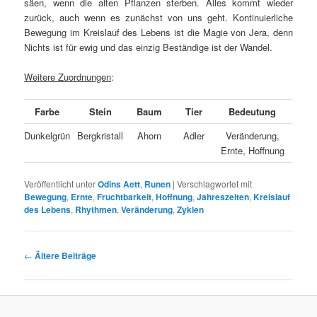
säen, wenn die alten Pflanzen sterben. Alles kommt wieder
zurück, auch wenn es zunächst von uns geht. Kontinuierliche
Bewegung im Kreislauf des Lebens ist die Magie von Jera, denn
Nichts ist für ewig und das einzig Beständige ist der Wandel.
Weitere Zuordnungen
:
Farbe
Stein
Baum
Tier
Bedeutung
Dunkelgrün
Bergkristall
Ahorn
Adler
Veränderung,
Ernte, Hoffnung
Veröffentlicht unter
Odins Aett
,
Runen
|
Verschlagwortet mit
Bewegung
,
Ernte
,
Fruchtbarkeit
,
Hoffnung
,
Jahreszeiten
,
Kreislauf
des Lebens
,
Rhythmen
,
Veränderung
,
Zyklen
Beitragsnavigation
←
Ältere Beiträge