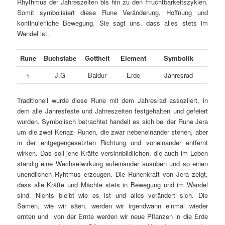
Rhythmus der Jahreszeiten bis hin zu den Fruchtbarkeitszyklen.
Somit symbolisiert diese Rune Veränderung, Hoffnung und
kontinuierliche Bewegung. Sie sagt uns, dass alles stets im
Wandel ist.
Rune
Buchstabe
Gottheit
Element
Symbolik
ᛃ
J,G
Baldur
Erde
Jahresrad
Traditionell wurde diese Rune mit dem Jahresrad assoziiert, in
dem alle Jahresfeste und Jahreszeiten festgehalten und gefeiert
wurden. Symbolisch betrachtet handelt es sich bei der Rune Jera
um die zwei Kenaz- Runen, die zwar nebeneinander stehen, aber
in der entgegengesetzten Richtung und voneinander entfernt
wirken. Das soll jene Kräfte versinnbildlichen, die auch im Leben
ständig eine Wechselwirkung aufeinander ausüben und so einen
unendlichen Ryhtmus erzeugen. Die Runenkraft von Jera zeigt,
dass alle Kräfte und Mächte stets in Bewegung und im Wandel
sind. Nichts bleibt wie es ist und alles verändert sich. Die
Samen, wie wir säen, werden wir irgendwann einmal wieder
ernten und von der Ernte werden wir neue Pflanzen in die Erde