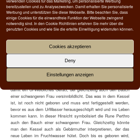
verwenden Cookies für das Marketing, um personalisierte Werbung
bereitzustellen und zu Analysezwecken. Damit erhalten Sie personalisierte
Rune
Buchstabe
Gottheit
Element
Symbolik
Werbung und unterstützen Sie diese Webseite. Bitte beachten Sie, dass
einige Cookies für die einwandfreie Funktion der Webseite zwingend
ᛈ
P
Völven
Wasser
Kessel,
notwendig sind. In den Cookie Richtlinien erfahren Sie mehr über die
Gebärhaltung,
genutzten Cookies und wie Sie die erteilte Einwilligung widerrufen können.
Pferch
Cookies akzeptieren
Traditionell wird diese Rune mit dem Kessel der Seidr-Magie in
Verbindung gebracht, in welchem lebenswichtige Dinge wie z.B.
Deny
Kräutermedizin, Zaubertränke und Eintöpfe hergestellt wurden
(heute kennt man diesen vielmehr als Hexenkessel). Seidr
Einstellungen anzeigen
kommt von „sieden“ und bezieht sich auf den Kessel, in dem
gesiedet und gebraut wird. Symbolisch gesehen ist der Kessel
damit ein Ur-Weibliches Gefäß, der gleichzeitig auch den Bauch
einer schwangeren Frau versinnbildlicht. Das was in dem Kessel
ist, ist noch nicht geboren und muss erst fertiggestellt werden,
bevor es aus dem UrWasser herausgeschöpft wird und ins Leben
kommen kann. In dieser Hinsicht symbolisiert die Rune Perthro
auch den Bauch einer schwangeren Frau. Gleichzeitig könnte
man den Kessel auch als Gebärmutter interpretieren, der das
neue Leben im Fruchtwasser hütet. Doch bis es geboren wird,