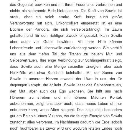
das Gegenteil bewirken und mit ihrem Feuer alles verbrennen und
nichts als verbrannte Erde hinterlassen. Die Kraft von Sowilo ist
stark, aber ein solch starke Kraft bringt auch große
Verantwortung mit sich. Unkontrolliert eingesetzt ist es eine
Büchse der Pandora, die sich verselbstständigt. Im Zaum
gehalten und für den richtigen Zweck eingesetzt, kann Sowilo
aber auch viel Gutes bewirken. Mit ihrer Hilfe können
Lebensfreude und Lebenswille zurückerlangt werden. Sie verhilft
uns aus dem tiefen Tal der Tränen zu neuem Mut und
Selbstvertrauen. Ihre enge Verbindung zur Schlangenkraft zeigt,
dass Sowilo auch eine Menge sexueller Energien, aber auch
Heilkräfte wie etwa Kundalini beinhaltet. Mit der Sonne von
Sowilo in unserem Herzen erwacht der Löwe in uns, der für
diejenigen kämpft, die er liebt. Sowilo lässt das Selbstvertrauen,
den Mut, aber auch das Ego wachsen. Sie hilft uns nach
Höherem zu streben und mit höheren Mächten Kontak
aufzunehmen, zeigt uns aber auch, dass neues Leben oft nur
entstehen kann, wenn Altes vergeht. Das zeigt sich besonders
gut am Beispiel eines Vulkans, wo die feurige Energie von Sowilo
zunächst alles verbrennt, im Nachhinein dadurch die Erde jedoch
noch fruchtbarer als zuvor wird und wodurch letzten Endes noch