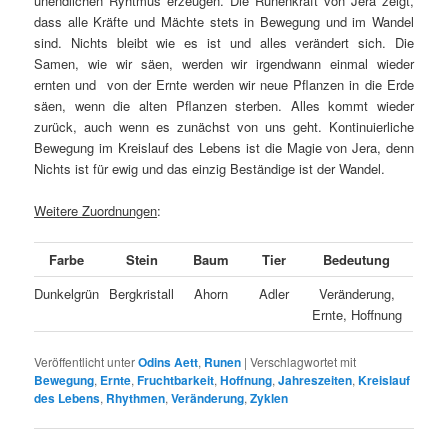
unendlichen Ryhtmus erzeugen. Die Runenkraft von Jera zeigt,
dass alle Kräfte und Mächte stets in Bewegung und im Wandel
sind. Nichts bleibt wie es ist und alles verändert sich. Die
Samen, wie wir säen, werden wir irgendwann einmal wieder
ernten und von der Ernte werden wir neue Pflanzen in die Erde
säen, wenn die alten Pflanzen sterben. Alles kommt wieder
zurück, auch wenn es zunächst von uns geht. Kontinuierliche
Bewegung im Kreislauf des Lebens ist die Magie von Jera, denn
Nichts ist für ewig und das einzig Beständige ist der Wandel.
Weitere Zuordnungen
:
Farbe
Stein
Baum
Tier
Bedeutung
Dunkelgrün
Bergkristall
Ahorn
Adler
Veränderung,
Ernte, Hoffnung
Veröffentlicht unter
Odins Aett
,
Runen
|
Verschlagwortet mit
Bewegung
,
Ernte
,
Fruchtbarkeit
,
Hoffnung
,
Jahreszeiten
,
Kreislauf
des Lebens
,
Rhythmen
,
Veränderung
,
Zyklen