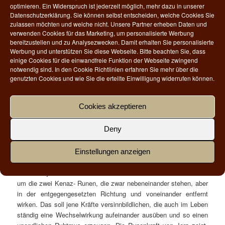
optimieren. Ein Widerspruch ist jederzeit möglich, mehr dazu in unserer
Datenschutzerklärung. Sie können selbst entscheiden, welche Cookies Sie
zulassen möchten und welche nicht. Unsere Partner erheben Daten und
Jera ist die zwölfte Rune des älteren Futhark und symbolisiert
verwenden Cookies für das Marketing, um personalisierte Werbung
bereitzustellen und zu Analysezwecken. Damit erhalten Sie personalisierte
alle Zyklen des Lebens – vom Kreislauf der Natur über den
Werbung und unterstützen Sie diese Webseite. Bitte beachten Sie, dass
Rhythmus der Jahreszeiten bis hin zu den Fruchtbarkeitszyklen.
einige Cookies für die einwandfreie Funktion der Webseite zwingend
Somit symbolisiert diese Rune Veränderung, Hoffnung und
notwendig sind. In den Cookie Richtlinien erfahren Sie mehr über die
kontinuierliche Bewegung. Sie sagt uns, dass alles stets im
genutzten Cookies und wie Sie die erteilte Einwilligung widerrufen können.
Wandel ist.
Cookies akzeptieren
Rune
Buchstabe
Gottheit
Element
Symbolik
ᛃ
J,G
Baldur
Erde
Jahresrad
Deny
Traditionell wurde diese Rune mit dem Jahresrad assoziiert, in
Einstellungen anzeigen
dem alle Jahresfeste und Jahreszeiten festgehalten und gefeiert
wurden. Symbolisch betrachtet handelt es sich bei der Rune Jera
um die zwei Kenaz- Runen, die zwar nebeneinander stehen, aber
in der entgegengesetzten Richtung und voneinander entfernt
wirken. Das soll jene Kräfte versinnbildlichen, die auch im Leben
ständig eine Wechselwirkung aufeinander ausüben und so einen