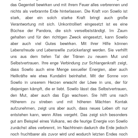
das Gegenteil bewirken und mit ihrem Feuer alles verbrennen und
nichts als verbrannte Erde hinterlassen. Die Kraft von Sowilo ist
stark, aber ein solch starke Kraft bringt auch große
Verantwortung mit sich. Unkontrolliert eingesetzt ist es eine
Büchse der Pandora, die sich verselbstständigt. Im Zaum
gehalten und für den richtigen Zweck eingesetzt, kann Sowilo
aber auch viel Gutes bewirken. Mit ihrer Hilfe können
Lebensfreude und Lebenswille zurückerlangt werden. Sie verhilft
uns aus dem tiefen Tal der Tränen zu neuem Mut und
Selbstvertrauen. Ihre enge Verbindung zur Schlangenkraft zeigt,
dass Sowilo auch eine Menge sexueller Energien, aber auch
Heilkräfte wie etwa Kundalini beinhaltet. Mit der Sonne von
Sowilo in unserem Herzen erwacht der Löwe in uns, der für
diejenigen kämpft, die er liebt. Sowilo lässt das Selbstvertrauen,
den Mut, aber auch das Ego wachsen. Sie hilft uns nach
Höherem zu streben und mit höheren Mächten Kontak
aufzunehmen, zeigt uns aber auch, dass neues Leben oft nur
entstehen kann, wenn Altes vergeht. Das zeigt sich besonders
gut am Beispiel eines Vulkans, wo die feurige Energie von Sowilo
zunächst alles verbrennt, im Nachhinein dadurch die Erde jedoch
noch fruchtbarer als zuvor wird und wodurch letzten Endes noch