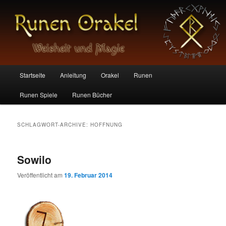
Die magischen Zeichen der Germanen
Runen Orakel
Hauptmenü
Startseite
Anleitung
Orakel
Runen
Zum
Zum
Runen Spiele
Runen Bücher
Inhalt
sekundären
wechseln
Inhalt
SCHLAGWORT-ARCHIVE:
HOFFNUNG
wechseln
Sowilo
Veröffentlicht am
19. Februar 2014