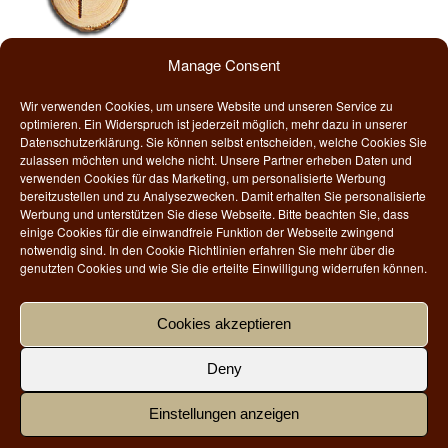
Manage Consent
Wunjo ist die achte Rune des älteren Futhark & symbolisiert als
Stammesfahne die enge Vereinigung von Liebenden und betont
Wir verwenden Cookies, um unsere Website und unseren Service zu
die Zusammengehörigkeit einer Gruppe oder eines Volkes.
optimieren. Ein Widerspruch ist jederzeit möglich, mehr dazu in unserer
Datenschutzerklärung. Sie können selbst entscheiden, welche Cookies Sie
zulassen möchten und welche nicht. Unsere Partner erheben Daten und
Rune
Buchstabe
Gottheit
Element
Symbolik
verwenden Cookies für das Marketing, um personalisierte Werbung
bereitzustellen und zu Analysezwecken. Damit erhalten Sie personalisierte
ᚹ
W
Freyr
Luft
Stammesfahne
Werbung und unterstützen Sie diese Webseite. Bitte beachten Sie, dass
einige Cookies für die einwandfreie Funktion der Webseite zwingend
notwendig sind. In den Cookie Richtlinien erfahren Sie mehr über die
Traditionell wurde diese Rune mit der gehissten Stammesfahne in
genutzten Cookies und wie Sie die erteilte Einwilligung widerrufen können.
Verbindung gebracht, unter der sich alle Menschen des Stammes
vereinen. So symbolisiert sie Verbindung und Zusammenhalt und
gibt den Menschen das Gefühl unter einer Flagge vereint zu sein,
Cookies akzeptieren
da sie ansonsten zerstritten und uneinig wären. Sie steht aber
auch grundsätzlich für verwandte oder organisierte
Deny
Gruppierungen, die sich versammeln und als Team in Harmonie
zusammen arbeiten oder leben. Aus diesem Grund unterstützt
Einstellungen anzeigen
diese Rune Teamarbeit, Kameradschaft und die Vereinigung von
Liebenden. Denn letzendlich sind wir alle unter einer Flagge