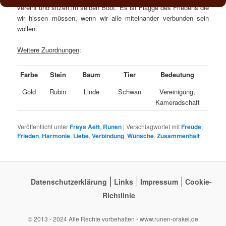
vereint und sitzen im selben Boot. Es ist Flagge des Friedens die
wir hissen müssen, wenn wir alle miteinander verbunden sein
wollen.
Weitere Zuordnungen
:
Farbe
Stein
Baum
Tier
Bedeutung
Gold
Rubin
Linde
Schwan
Vereinigung,
Kameradschaft
Veröffentlicht unter
Freys Aett
,
Runen
|
Verschlagwortet mit
Freude
,
Frieden
,
Harmonie
,
Liebe
,
Verbindung
,
Wünsche
,
Zusammenhalt
Datenschutzerklärung
Links
Impressum
Cookie-
Richtlinie
© 2013 - 2024 Alle Rechte vorbehalten - www.runen-orakel.de