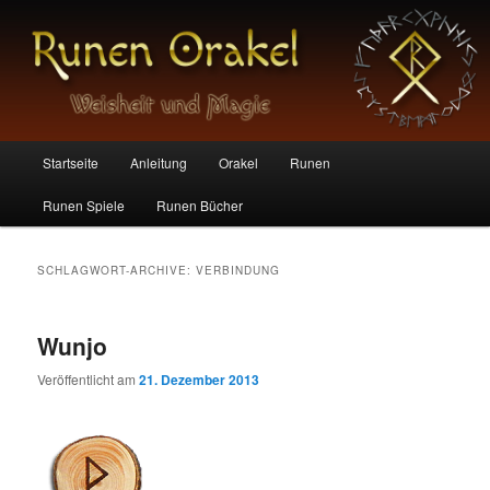
Die magischen Zeichen der Germanen
Runen Orakel
Hauptmenü
Startseite
Anleitung
Orakel
Runen
Zum
Zum
Runen Spiele
Runen Bücher
Inhalt
sekundären
wechseln
Inhalt
SCHLAGWORT-ARCHIVE:
VERBINDUNG
wechseln
Wunjo
Veröffentlicht am
21. Dezember 2013