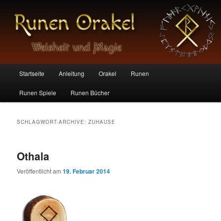
Die magischen Zeichen der Germanen
Runen Orakel
Hauptmenü
Startseite
Anleitung
Orakel
Runen
Zum
Zum
Runen Spiele
Runen Bücher
Inhalt
sekundären
wechseln
Inhalt
SCHLAGWORT-ARCHIVE:
ZUHAUSE
wechseln
Othala
Veröffentlicht am
19. Februar 2014