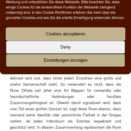
Werbung und unterstützen Sie diese Webseite. Bitte beachten Sie, dass
werden, wenn jemand Anderes es erobern und besitzen möchte.
einige Cookies für die einwandfreie Funktion der Webseite zwingend
Leider wurde die Othala-Rune, wie auch die Sowilo-Rune während
notwendig sind. In den Cookie Richtlinien erfahren Sie mehr über die
des Nationalsozialsozialismus aus niederen Beweggründen
genutzten Cookies und wie Sie die erteilte Einwilligung widerrufen können.
missbräulich verwendet. Auch heute noch ist die Othala-Rune in
Benutzung – zum Einen ist sie als verfassungswidrige Odal-Rune
Cookies akzeptieren
leider noch ein verbreitetes Erkennungs- und
Zugehörigkeitssymbol der Neonazi-Szene, zum Anderen wird
Deny
Othala erstaunlicherweise – wenn auch in leicht abgewandelter
Form – von der Bundeswehr als Abzeichen für Hauptfeldwebel
genutzt. In beiden Fällen zeigt sich, dass mit der Othala Rune
Einstellungen anzeigen
gleichzeitig Abgrenzung und Zugehörigkeit zu einer ganz
bestimmten Gruppe (oder die Gruppe selbst sogar als Familie)
definiert wird und, dass hinter jedem Einzelnen eine große und
starke Gemeinschaft steht. So verwundert es nicht, dass die
Rune Othala seit jeher eine Art Wappen für verwandte oder
freundschaftliche Verbindungen oder familiäre
Zusammengehörigkeit ist. Obwohl damit signalisiert wird, dass
man Teil eines großen Ganzen ist, sagt diese Rune ebenso, dass
niemand seine Identität oder persönliche Freiheit in der Gruppe
verliert, da jedes Individuum als Solches respektiert und
geschützt wird. In diesem Zusammenhang repräsentiert die Rune