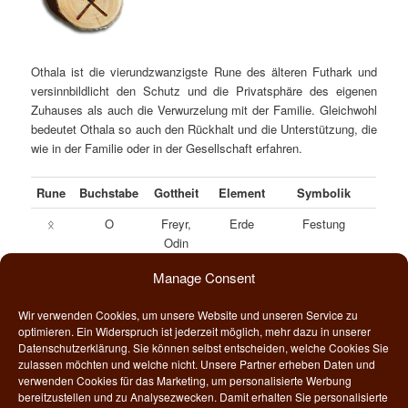
Othala ist die vierundzwanzigste Rune des älteren Futhark und
versinnbildlicht den Schutz und die Privatsphäre des eigenen
Zuhauses als auch die Verwurzelung mit der Familie. Gleichwohl
bedeutet Othala so auch den Rückhalt und die Unterstützung, die
wie in der Familie oder in der Gesellschaft erfahren.
Rune
Buchstabe
Gottheit
Element
Symbolik
O
Freyr,
Erde
Festung
ᛟ
Odin
Manage Consent
Traditionell erkennt man in diesem Runensymbol eine Festung,
die als Sinnbild für Eigentum und Besitz gilt. In dieser Festung
Wir verwenden Cookies, um unsere Website und unseren Service zu
können wir uns zurückziehen, wenn wir Ruhe, Schutz und Halt
optimieren. Ein Widerspruch ist jederzeit möglich, mehr dazu in unserer
suchen. Es heißt im Englischen nicht umsonst “My Home ist my
Datenschutzerklärung. Sie können selbst entscheiden, welche Cookies Sie
castle (dt. “Mein Zuhause ist meine Burg”). Diese Festung
zulassen möchten und welche nicht. Unsere Partner erheben Daten und
verwenden Cookies für das Marketing, um personalisierte Werbung
wiederum symbolisert damit etwas, dass uns persönlich heilig ist
bereitzustellen und zu Analysezwecken. Damit erhalten Sie personalisierte
und dass wir schützen wollen und mit aller Kraft verteidigen