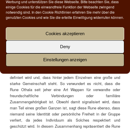
Werbung und unterstützen Sie diese Webseite. Bitte beachten Sie, dass
werden, wenn jemand Anderes es erobern und besitzen möchte.
einige Cookies für die einwandfreie Funktion der Webseite zwingend
Leider wurde die Othala-Rune, wie auch die Sowilo-Rune während
notwendig sind. In den Cookie Richtlinien erfahren Sie mehr über die
des Nationalsozialsozialismus aus niederen Beweggründen
genutzten Cookies und wie Sie die erteilte Einwilligung widerrufen können.
missbräulich verwendet. Auch heute noch ist die Othala-Rune in
Benutzung – zum Einen ist sie als verfassungswidrige Odal-Rune
Cookies akzeptieren
leider noch ein verbreitetes Erkennungs- und
Zugehörigkeitssymbol der Neonazi-Szene, zum Anderen wird
Deny
Othala erstaunlicherweise – wenn auch in leicht abgewandelter
Form – von der Bundeswehr als Abzeichen für Hauptfeldwebel
genutzt. In beiden Fällen zeigt sich, dass mit der Othala Rune
Einstellungen anzeigen
gleichzeitig Abgrenzung und Zugehörigkeit zu einer ganz
bestimmten Gruppe (oder die Gruppe selbst sogar als Familie)
definiert wird und, dass hinter jedem Einzelnen eine große und
starke Gemeinschaft steht. So verwundert es nicht, dass die
Rune Othala seit jeher eine Art Wappen für verwandte oder
freundschaftliche Verbindungen oder familiäre
Zusammengehörigkeit ist. Obwohl damit signalisiert wird, dass
man Teil eines großen Ganzen ist, sagt diese Rune ebenso, dass
niemand seine Identität oder persönliche Freiheit in der Gruppe
verliert, da jedes Individuum als Solches respektiert und
geschützt wird. In diesem Zusammenhang repräsentiert die Rune