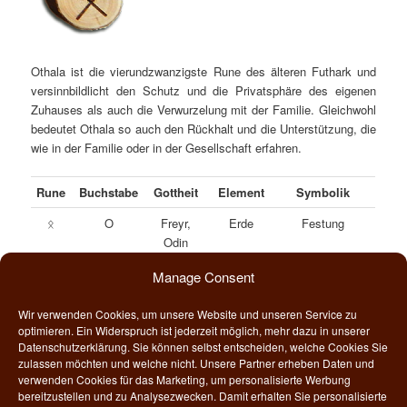
Othala ist die vierundzwanzigste Rune des älteren Futhark und
versinnbildlicht den Schutz und die Privatsphäre des eigenen
Zuhauses als auch die Verwurzelung mit der Familie. Gleichwohl
bedeutet Othala so auch den Rückhalt und die Unterstützung, die
wie in der Familie oder in der Gesellschaft erfahren.
Rune
Buchstabe
Gottheit
Element
Symbolik
O
Freyr,
Erde
Festung
ᛟ
Odin
Manage Consent
Traditionell erkennt man in diesem Runensymbol eine Festung,
die als Sinnbild für Eigentum und Besitz gilt. In dieser Festung
Wir verwenden Cookies, um unsere Website und unseren Service zu
können wir uns zurückziehen, wenn wir Ruhe, Schutz und Halt
optimieren. Ein Widerspruch ist jederzeit möglich, mehr dazu in unserer
suchen. Es heißt im Englischen nicht umsonst “My Home ist my
Datenschutzerklärung. Sie können selbst entscheiden, welche Cookies Sie
castle (dt. “Mein Zuhause ist meine Burg”). Diese Festung
zulassen möchten und welche nicht. Unsere Partner erheben Daten und
verwenden Cookies für das Marketing, um personalisierte Werbung
wiederum symbolisert damit etwas, dass uns persönlich heilig ist
bereitzustellen und zu Analysezwecken. Damit erhalten Sie personalisierte
und dass wir schützen wollen und mit aller Kraft verteidigen