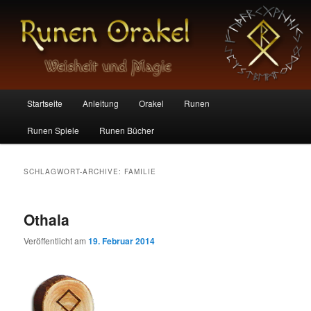
Die magischen Zeichen der Germanen
Runen Orakel
Hauptmenü
Startseite
Anleitung
Orakel
Runen
Zum
Zum
Runen Spiele
Runen Bücher
Inhalt
sekundären
wechseln
Inhalt
SCHLAGWORT-ARCHIVE:
FAMILIE
wechseln
Othala
Veröffentlicht am
19. Februar 2014